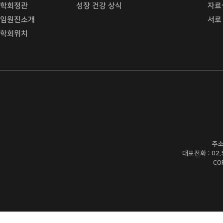
학회정관
성장 건강 상식
자료
임원진소개
서로
학회위치
주소
대표전화 : 02.54
CO