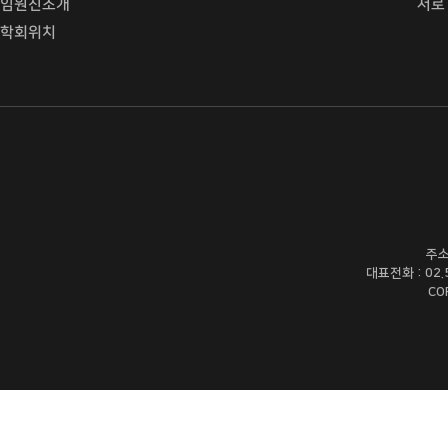
임원진소개
서로
학회위치
주소
대표전화 : 02.54
CO