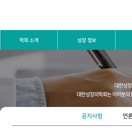
학회 소개
성장 정보
인사말
학회 연혁
학회 정관
임원진 소
성장 기본 이해
진단 검
공지사항
언