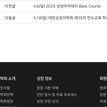
이전글
4.6(일) 2025 성장아카데미 Basic Course
다음글
5.18(일) 대한성장의학회 제35차 연수교육 
학회 소개
성장 정보
회원
인사말
성장 기본 이해
정회
학회연혁
진단 검사 및 치료 프로세스
임원
학회정관
성장 건강 상식
자료